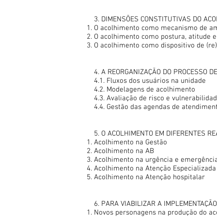
3. DIMENSÕES CONSTITUTIVAS DO AC
O acolhimento como mecanismo de amp
O acolhimento como postura, atitude e
O acolhimento como dispositivo de (r
4. A REORGANIZAÇÃO DO PROCESSO D
4.1. Fluxos dos usuários na unidade
4.2. Modelagens de acolhimento
4.3. Avaliação de risco e vulnerabilida
4.4. Gestão das agendas de atendiment
5. O ACOLHIMENTO EM DIFERENTES R
Acolhimento na Gestão
Acolhimento na AB
Acolhimento na urgência e emergênci
Acolhimento na Atenção Especializada
Acolhimento na Atenção hospitalar
6. PARA VIABILIZAR A IMPLEMENTAÇ
Novos personagens na produção do ac