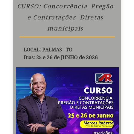
CURSO: Concorrência, Pregão
e Contratações Diretas
municipais
LOCAL: PALMAS - TO
e 26 de JUNHO
de 2026
Dias: 25